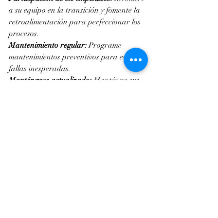
a su equipo en la transición y fomente la 
retroalimentación para perfeccionar los 
procesos.
Mantenimiento regular:
 Programe 
mantenimientos preventivos para evitar 
fallas inesperadas.
Manténgase actualizado:
 Manténga sus 
sistemas al día con las últimas mejoras de 
software y hardware.
Escala de forma gradual:
 Comience con 
proyectos piloto y expanda la 
automatización paso a paso para 
gestionar los riesgos.
Al tratar la automatización como una 
parte dinámica de su estrategia de 
negocio, puede mejorar continuamente la 
eficiencia y mantenerse por delante de la 